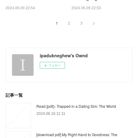
2024.06.09 22:54
2024.06.09 22:53
1
2
3
ipadukneghew's Ownd
フォロー
記事一覧
Read [pdf]> Trapped in a Dating Sim: The World
2024.06.16 11:11
[download pdf] My Right Hand to Goodness: The