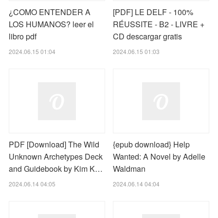
¿COMO ENTENDER A
[PDF] LE DELF - 100%
LOS HUMANOS? leer el
RÉUSSITE - B2 - LIVRE +
libro pdf
CD descargar gratis
2024.06.15 01:04
2024.06.15 01:03
PDF [Download] The Wild
{epub download} Help
Unknown Archetypes Deck
Wanted: A Novel by Adelle
and Guidebook by Kim K…
Waldman
2024.06.14 04:05
2024.06.14 04:04